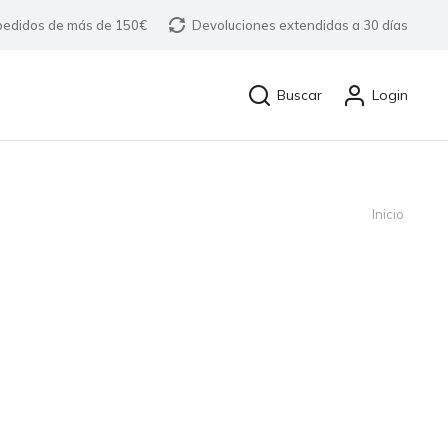
 pedidos de más de 150€
Devoluciones extendidas a 30 días
Buscar
Login
Inicio
Estás
aquí: